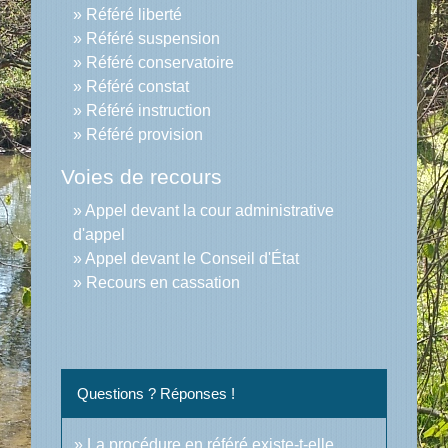
Référé liberté
Référé suspension
Référé conservatoire
Référé constat
Référé instruction
Référé provision
Voies de recours
Appel devant la cour administrative
d'appel
Appel devant le Conseil d'État
Recours en cassation
Questions ? Réponses !
La procédure en référé existe-t-elle