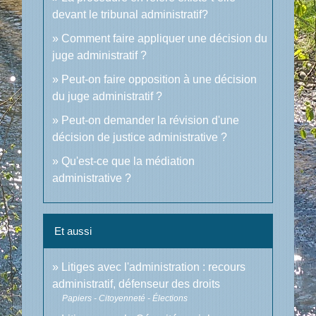
devant le tribunal administratif?
Comment faire appliquer une décision du
juge administratif ?
Peut-on faire opposition à une décision
du juge administratif ?
Peut-on demander la révision d'une
décision de justice administrative ?
Qu'est-ce que la médiation
administrative ?
Et aussi
Litiges avec l'administration : recours
administratif, défenseur des droits
Papiers - Citoyenneté - Élections