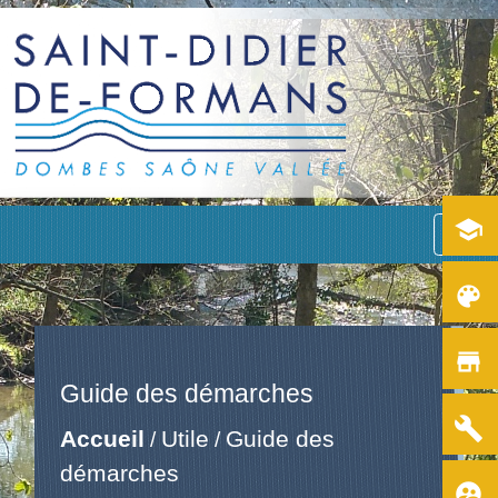
school
menu
color_lens
store
Guide des démarches
build
Accueil
Utile
Guide des
/
/
démarches
supervised_user_circle