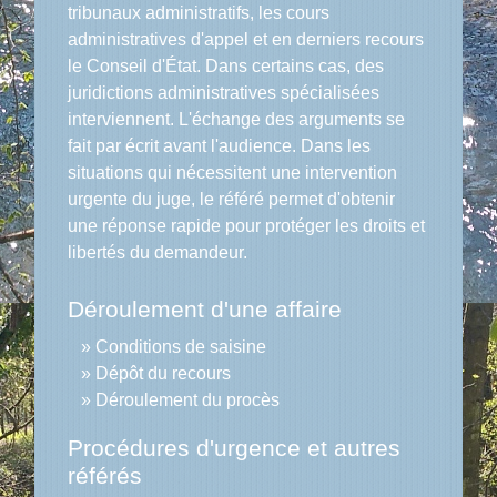
tribunaux administratifs, les cours
administratives d'appel et en derniers recours
le Conseil d'État. Dans certains cas, des
juridictions administratives spécialisées
interviennent. L'échange des arguments se
fait par écrit avant l'audience. Dans les
situations qui nécessitent une intervention
urgente du juge, le référé permet d'obtenir
une réponse rapide pour protéger les droits et
libertés du demandeur.
Déroulement d'une affaire
Conditions de saisine
Dépôt du recours
Déroulement du procès
Procédures d'urgence et autres
référés