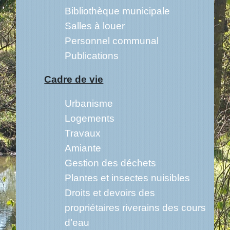
Bibliothèque municipale
Salles à louer
Personnel communal
Publications
Cadre de vie
Urbanisme
Logements
Travaux
Amiante
Gestion des déchets
Plantes et insectes nuisibles
Droits et devoirs des
propriétaires riverains des cours
d’eau