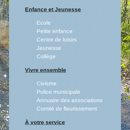
Enfance et Jeunesse
Ecole
Petite enfance
Centre de loisirs
Jeunesse
Collège
Vivre ensemble
Civisme
Police municipale
Annuaire des associations
Comité de fleurissement
À votre service