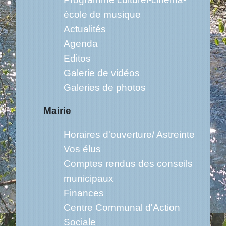
école de musique
Actualités
Agenda
Editos
Galerie de vidéos
Galeries de photos
Mairie
Horaires d'ouverture/ Astreinte
Vos élus
Comptes rendus des conseils
municipaux
Finances
Centre Communal d'Action
Sociale