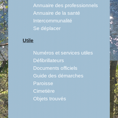
Annuaire des professionnels
Annuaire de la santé
Intercommunalité
Se déplacer
Utile
Numéros et services utiles
Défibrillateurs
Documents officiels
Guide des démarches
Paroisse
Cimetière
Objets trouvés