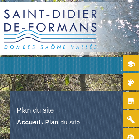
school
menu
color_lens
store
Plan du site
build
Accueil
Plan du site
/
supervised_user_circle