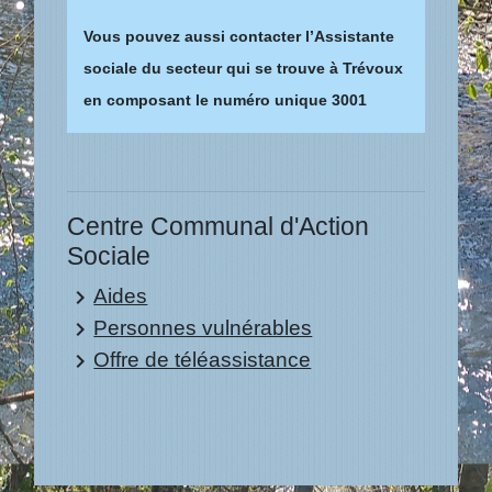
Vous pouvez aussi contacter l’Assistante
sociale du secteur qui se trouve à Trévoux
en composant le numéro unique 3001
Centre Communal d'Action
Sociale
Aides
keyboard_arrow_right
Personnes vulnérables
keyboard_arrow_right
Offre de téléassistance
keyboard_arrow_right