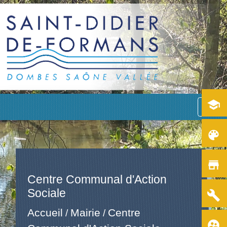
school
menu
color_lens
store
Centre Communal d'Action
Sociale
build
Accueil
Mairie
Centre
/
/
supervised_user_circle