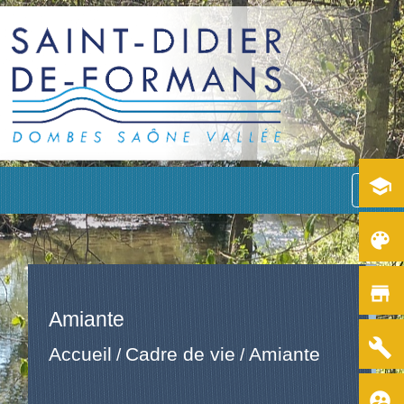
school
menu
color_lens
store
Amiante
build
Accueil
Cadre de vie
Amiante
/
/
supervised_user_circle