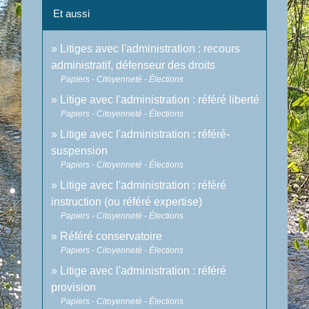
Et aussi
Litiges avec l'administration : recours
administratif, défenseur des droits
Papiers - Citoyenneté - Élections
Litige avec l'administration : référé liberté
Papiers - Citoyenneté - Élections
Litige avec l'administration : référé-
suspension
Papiers - Citoyenneté - Élections
Litige avec l'administration : référé
instruction (ou référé expertise)
Papiers - Citoyenneté - Élections
Référé conservatoire
Papiers - Citoyenneté - Élections
Litige avec l'administration : référé
provision
Papiers - Citoyenneté - Élections