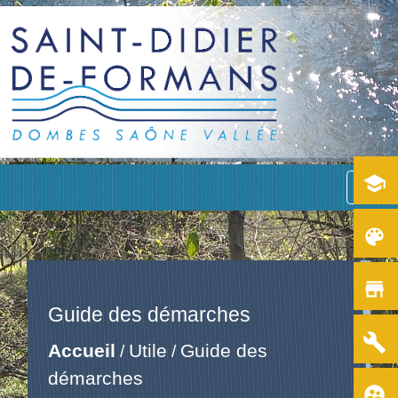
school
menu
color_lens
store
Guide des démarches
build
Accueil
Utile
Guide des
/
/
démarches
supervised_user_circle