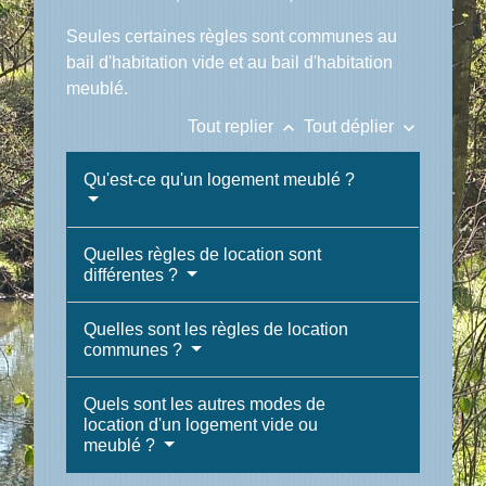
Seules certaines règles sont communes au
bail d'habitation vide et au bail d'habitation
meublé.
keyboard_arrow_up
keyboard_arrow_down
Tout replier
Tout déplier
Qu'est-ce qu'un logement meublé ?
Quelles règles de location sont
différentes ?
Quelles sont les règles de location
communes ?
Quels sont les autres modes de
location d'un logement vide ou
meublé ?