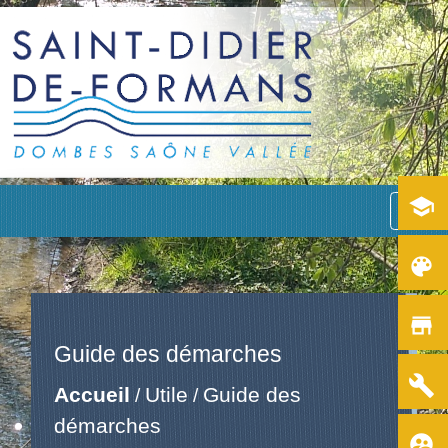
school
menu
color_lens
store
Guide des démarches
build
Accueil
Utile
Guide des
/
/
démarches
supervised_user_circle