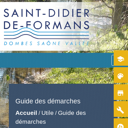
school
menu
color_lens
store
Guide des démarches
build
Accueil
Utile
Guide des
/
/
démarches
supervised_user_circle