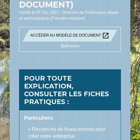
DOCUMENT)
Vérifié le 07 Jun 2023 - Direction de l'information légale
et administrative (Première ministre)
open_in_new
ACCÉDER AU MODÈLE DE DOCUMENT
Bpifrance
POUR TOUTE
EXPLICATION,
CONSULTER LES FICHES
PRATIQUES :
Particuliers
Recherche de financements pour
créer votre entreprise