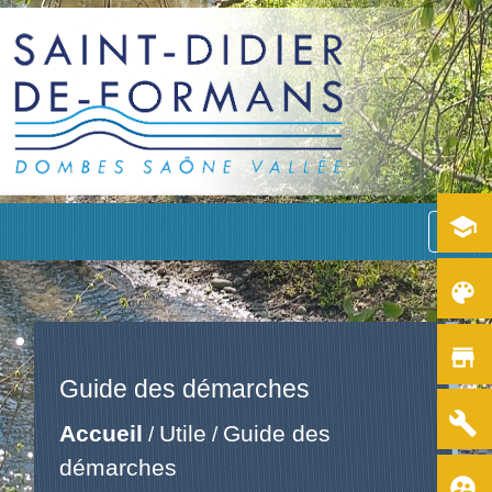
school
menu
color_lens
store
Guide des démarches
build
Accueil
Utile
Guide des
/
/
démarches
supervised_user_circle