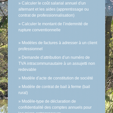
Calculer le coût salarial annuel d'un
alternant et les aides (apprentissage ou
contrat de professionnalisation)
Calculer le montant de l'indemnité de
rupture conventionnelle
Modèles de factures à adresser à un client
professionnel
Demande d'attribution d'un numéro de
TVA intracommunautaire à un assujetti non
redevable
Modèle d'acte de constitution de société
Modèle de contrat de bail à ferme (bail
rural)
Modèle-type de déclaration de
confidentialité des comptes annuels pour