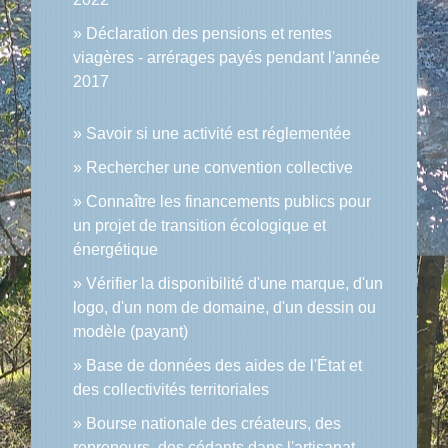
Déclaration des pensions et rentes
viagères - arrérages payés pendant l'année
2017
Savoir si une activité est réglementée
Rechercher une convention collective
Connaître les financements publics pour
un projet de transition écologique et
énergétique
Vérifier la disponibilité d'une marque, d'un
logo, d'un nom de domaine, d'un dessin ou
modèle (payant)
Base de données des aides de l'État et
des collectivités territoriales
Bourse nationale des créateurs, des
repreneurs, des cédants dans l'artisanat