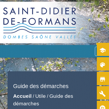
school
menu
color_lens
store
Guide des démarches
build
Accueil
Utile
Guide des
/
/
démarches
supervised_user_circle