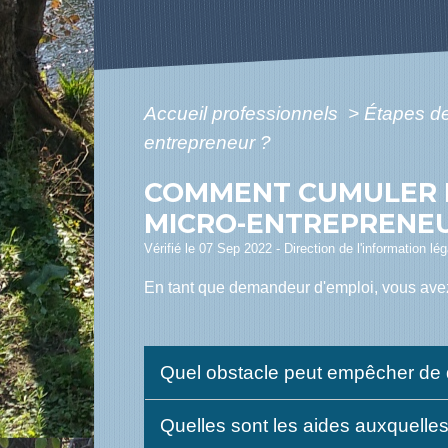
Accueil professionnels
>
Étapes d
entrepreneur ?
COMMENT CUMULER L
MICRO-ENTREPRENEU
Vérifié le 07 Sep 2022 - Direction de l'information lé
En tant que demandeur d'emploi, vous avez 
Quel obstacle peut empêcher de 
Quelles sont les aides auxquelle