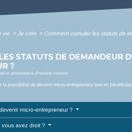
e vie
>
Je crée
>
Comment cumuler les statuts de d
ES STATUTS DE DEMANDEUR D'
R ?
gale et administrative (Première ministre)
la possibilité de devenir micro-entrepreneur tout en bénéficiant
devenir micro-entrepreneur ?
s vous avez droit ?