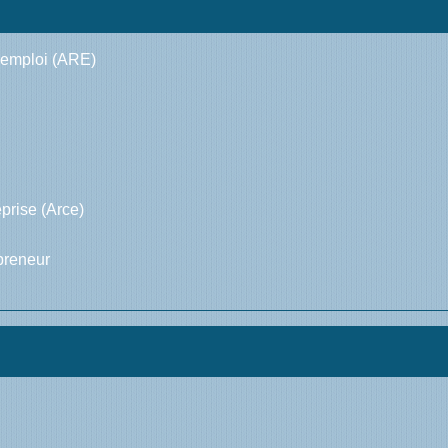
l'emploi (ARE)
eprise (Arce)
preneur