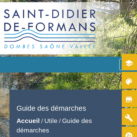
school
menu
color_lens
store
Guide des démarches
build
Accueil
Utile
Guide des
/
/
démarches
supervised_user_circle