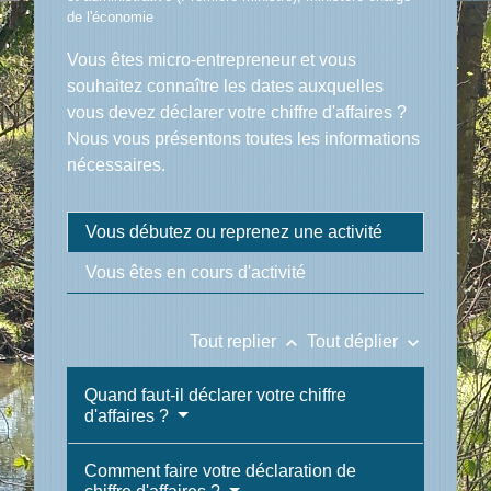
de l'économie
Vous êtes micro-entrepreneur et vous
souhaitez connaître les dates auxquelles
vous devez déclarer votre chiffre d'affaires ?
Nous vous présentons toutes les informations
nécessaires.
Vous débutez ou reprenez une activité
Vous êtes en cours d'activité
keyboard_arrow_up
keyboard_arrow_down
Tout replier
Tout déplier
Quand faut-il déclarer votre chiffre
d'affaires ?
Comment faire votre déclaration de