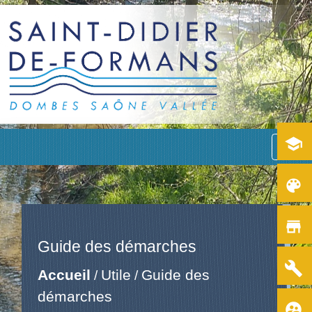
school
menu
color_lens
store
Guide des démarches
build
Accueil
Utile
Guide des
/
/
démarches
supervised_user_circle