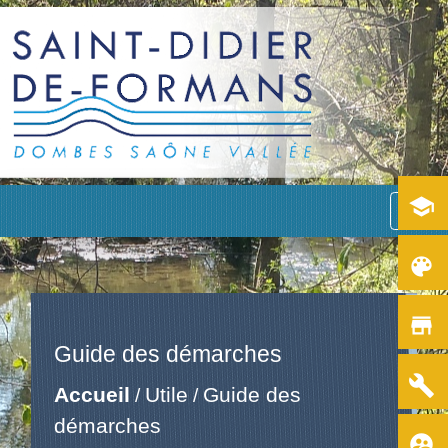
school
menu
color_lens
store
Guide des démarches
build
Accueil
Utile
Guide des
/
/
démarches
supervised_user_circle