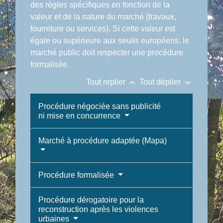
des règles spécifiques en fonction de la
valeur et de la nature du marché (travaux,
fourniture ou services). Si cette valeur est
égale ou supérieure aux seuils européens, le
marché public doit respecter une procédure
formalisée.
keyboard_arrow_up
keyboard_arrow_down
Tout replier
Tout déplier
Procédure négociée sans publicité
ni mise en concurrence
Marché à procédure adaptée (Mapa)
Procédure formalisée
Procédure dérogatoire pour la
reconstruction après les violences
urbaines