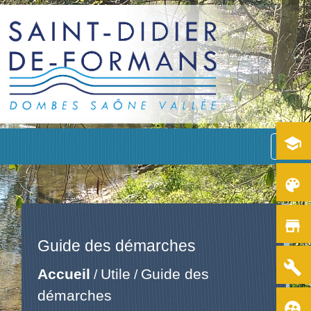
school
menu
color_lens
store
Guide des démarches
build
Accueil
Utile
Guide des
/
/
démarches
supervised_user_circle