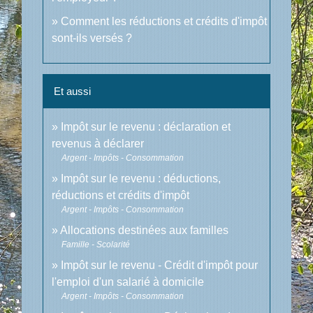
Comment les réductions et crédits d'impôt
sont-ils versés ?
Et aussi
Impôt sur le revenu : déclaration et
revenus à déclarer
Argent - Impôts - Consommation
Impôt sur le revenu : déductions,
réductions et crédits d'impôt
Argent - Impôts - Consommation
Allocations destinées aux familles
Famille - Scolarité
Impôt sur le revenu - Crédit d'impôt pour
l'emploi d'un salarié à domicile
Argent - Impôts - Consommation