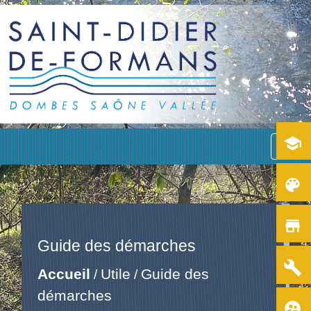
school
menu
color_lens
store
Guide des démarches
build
Accueil
Utile
Guide des
/
/
démarches
supervised_user_circle