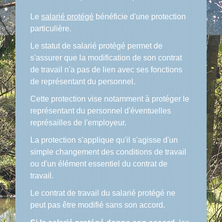
Le
salarié protégé
bénéficie d'une protection
particulière.
Le statut de salarié protégé permet de
s'assurer que la modification de son contrat
de travail n'a pas de lien avec ses fonctions
de représentant du personnel.
Cette protection vise notamment à protéger le
représentant du personnel d'éventuelles
représailles de l'employeur.
La protection s'applique qu'il s'agisse d'un
simple changement des conditions de travail
ou d'un élément essentiel du contrat de
travail.
Le contrat de travail du salarié protégé ne
peut pas être modifié sans son accord.