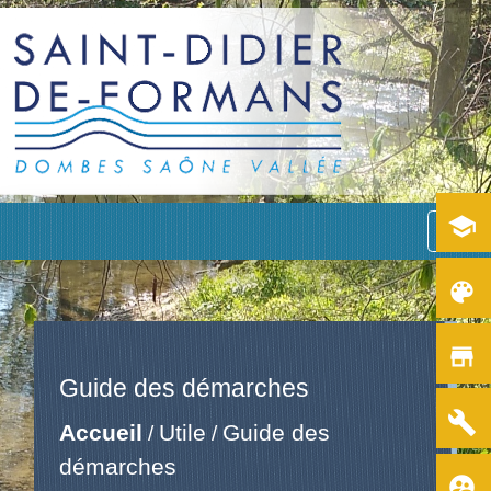
school
menu
color_lens
store
Guide des démarches
build
Accueil
Utile
Guide des
/
/
démarches
supervised_user_circle