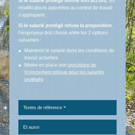
Si le salarié protégé donne son accord
, les
modifications apportées au contrat de travail
s'appliquent.
Si le salarié protégé refuse la proposition
,
l'employeur doit choisir entre les 2 options
suivantes :
Maintenir le salarié dans les conditions de
travail actuelles
Mettre en place une
procédure de
licenciement prévue pour les salariés
protégés
Textes de référence
Et aussi