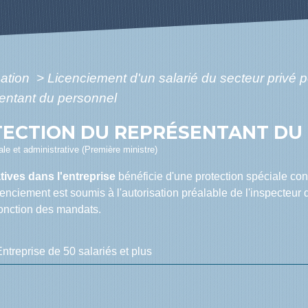
mation
>
Licenciement d'un salarié du secteur privé 
sentant du personnel
OTECTION DU REPRÉSENTANT DU
gale et administrative (Première ministre)
tives dans l'entreprise
bénéficie d'une protection spéciale cont
enciement est soumis à l'autorisation préalable de l'inspecteur d
fonction des mandats.
ntreprise de 50 salariés et plus