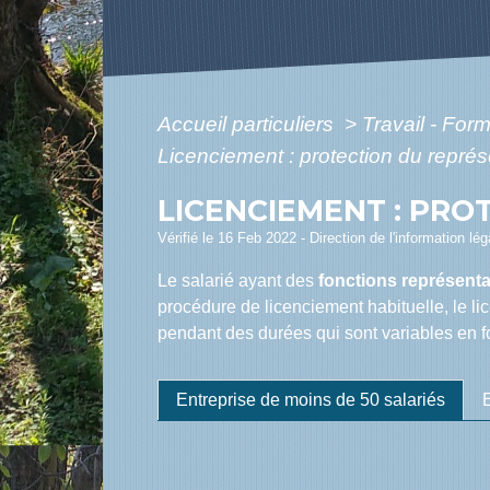
Accueil particuliers
>
Travail - For
Licenciement : protection du repré
LICENCIEMENT : PR
Vérifié le 16 Feb 2022 - Direction de l'information lé
Le salarié ayant des
fonctions représenta
procédure de licenciement habituelle, le lic
pendant des durées qui sont variables en 
Entreprise de moins de 50 salariés
E