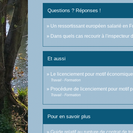
Questions ? Réponses !
Un ressortissant européen salarié en Fr
Dans quels cas recourir à l'inspecteur d
Et aussi
Le licenciement pour motif économiqu
Travail - Formation
Procédure de licenciement pour motif 
Travail - Formation
Pour en savoir plus
Guide relatif au rupture de contrat de t