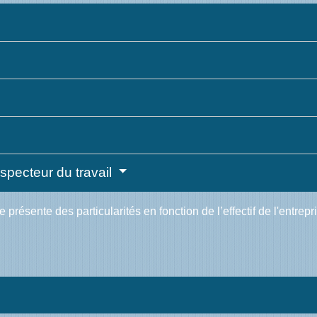
nspecteur du travail
résente des particularités en fonction de l’effectif de l'entrepr