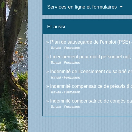
Services en ligne et formulaires
Et aussi
Plan de sauvegarde de l'emploi (PSE)
Travail - Formation
Licenciement pour motif personnel nul, 
Travail - Formation
Indemnité de licenciement du salarié e
Travail - Formation
Indemnité compensatrice de préavis (li
Travail - Formation
Indemnité compensatrice de congés p
Travail - Formation