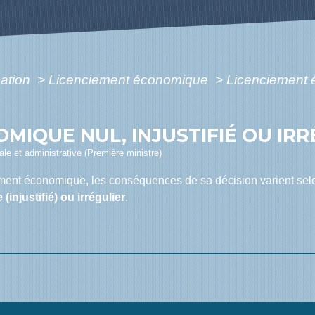
mation
>
Licenciement économique
>
Licenciement é
MIQUE NUL, INJUSTIFIÉ OU IRR
gale et administrative (Première ministre)
ement économique, les conséquences de sa décision varient sel
(injustifié) ou irrégulier
.