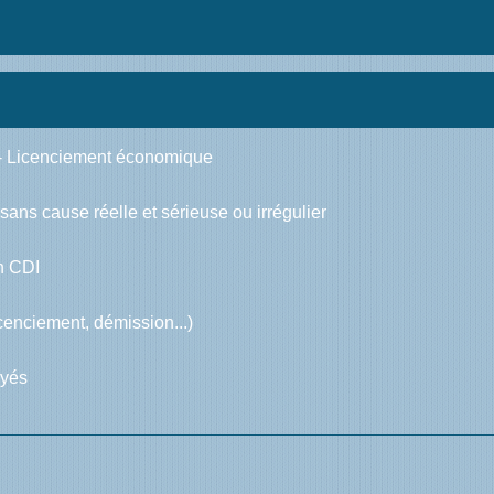
 - Licenciement économique
sans cause réelle et sérieuse ou irrégulier
n CDI
cenciement, démission...)
ayés