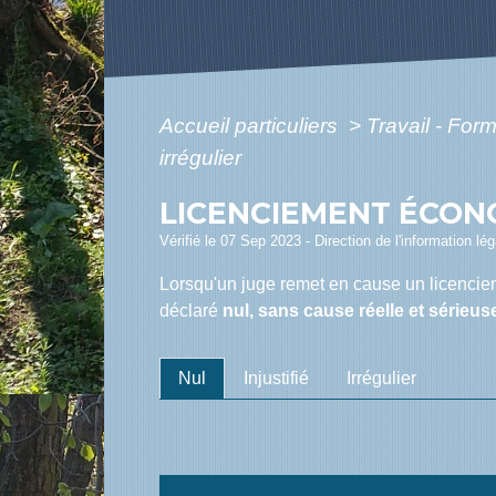
Accueil particuliers
>
Travail - For
irrégulier
LICENCIEMENT ÉCONO
Vérifié le 07 Sep 2023 - Direction de l'information lé
Lorsqu'un juge remet en cause un licenci
déclaré
nul, sans cause réelle et sérieuse 
Nul
Injustifié
Irrégulier