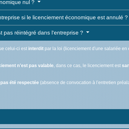
onomique nul ?
'entreprise si le licenciement économique est annulé 
est pas réintégré dans l'entreprise ?
ue celui-ci est
interdit
par la loi (licenciement d'une salariée e
ciement n'est pas valable
, dans ce cas, le licenciement est
san
 pas été respectée
(absence de convocation à l'entretien préal