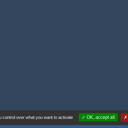
ntialité
-
Accessibilité
-
Plan du site
-
Gestion des
 control over what you want to activate
OK, accept all