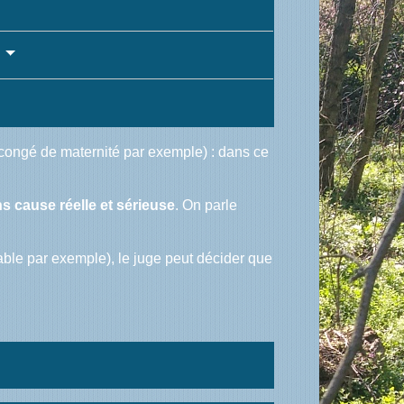
?
n congé de maternité par exemple) : dans ce
s cause réelle et sérieuse
. On parle
able par exemple), le juge peut décider que