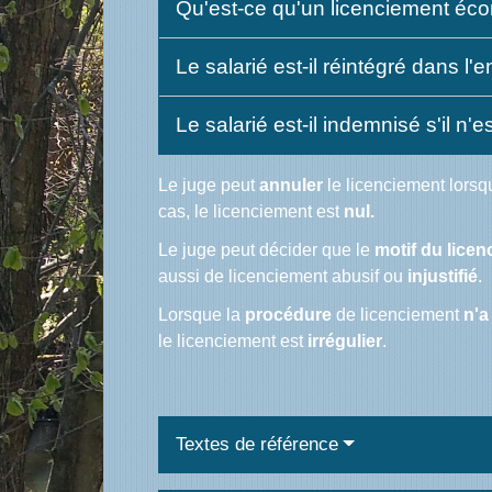
Qu'est-ce qu'un licenciement éc
Le salarié est-il réintégré dans l
Le salarié est-il indemnisé s'il n'
Le juge peut
annuler
le licenciement lorsq
cas, le licenciement est
nul.
Le juge peut décider que le
motif du licen
aussi de licenciement abusif ou
injustifié
.
Lorsque la
procédure
de licenciement
n'a
le licenciement est
irrégulier
.
Textes de référence