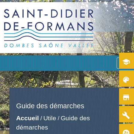
school
menu
color_lens
store
Guide des démarches
build
Accueil
Utile
Guide des
/
/
démarches
supervised_user_circle