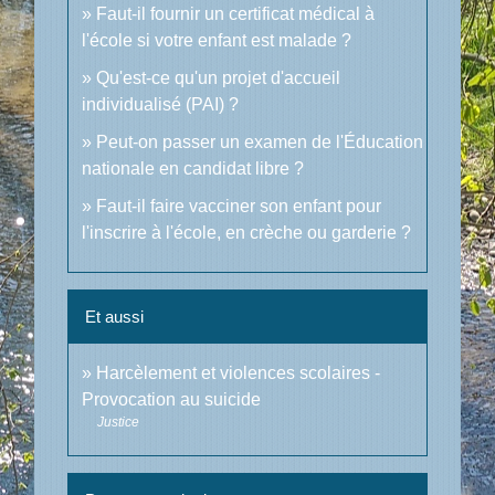
Faut-il fournir un certificat médical à
l'école si votre enfant est malade ?
Qu'est-ce qu'un projet d'accueil
individualisé (PAI) ?
Peut-on passer un examen de l'Éducation
nationale en candidat libre ?
Faut-il faire vacciner son enfant pour
l'inscrire à l'école, en crèche ou garderie ?
Et aussi
Harcèlement et violences scolaires -
Provocation au suicide
Justice