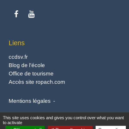
Liens
ccdsv.fr
Blog de l'école
Office de tourisme
Accès site ropach.com
Mentions légales
-
Politique de confidentialité
-
Accessibilité
-
This site uses cookies and gives you control over what you want
to activate
Plan du site
-
Gestion des cookies