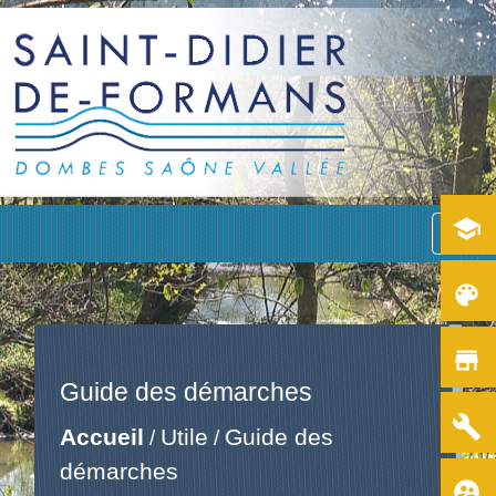
school
menu
color_lens
store
Guide des démarches
build
Accueil
Utile
Guide des
/
/
démarches
supervised_user_circle