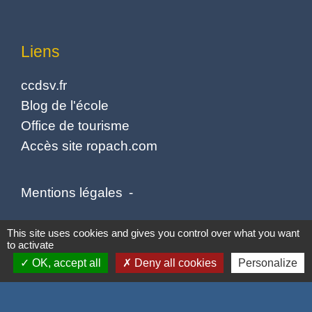
Liens
ccdsv.fr
Blog de l'école
Office de tourisme
Accès site ropach.com
Mentions légales
-
Politique de confidentialité
-
Accessibilité
-
This site uses cookies and gives you control over what you want
to activate
Plan du site
-
Gestion des cookies
OK, accept all
Deny all cookies
Personalize
Site créé en partenariat avec Réseau des Communes