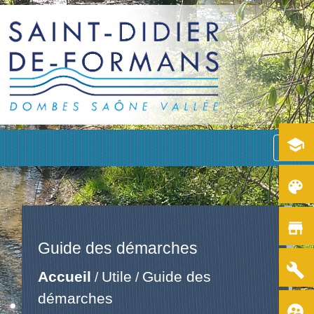
school
menu
color_lens
store
Guide des démarches
build
Accueil
Utile
Guide des
/
/
démarches
supervised_user_circle