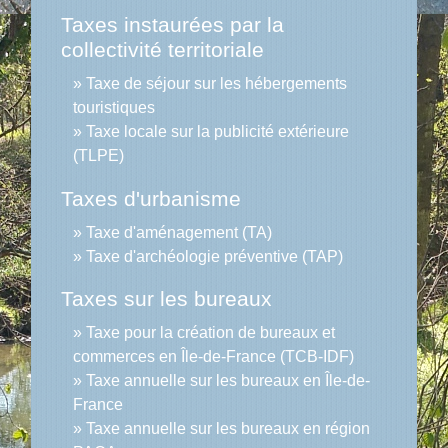
Taxes instaurées par la
collectivité territoriale
Taxe de séjour sur les hébergements
touristiques
Taxe locale sur la publicité extérieure
(TLPE)
Taxes d'urbanisme
Taxe d'aménagement (TA)
Taxe d'archéologie préventive (TAP)
Taxes sur les bureaux
Taxe pour la création de bureaux et
commerces en Île-de-France (TCB-IDF)
Taxe annuelle sur les bureaux en Île-de-
France
Taxe annuelle sur les bureaux en région