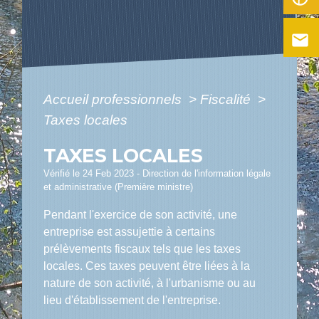
email
Accueil professionnels
>
Fiscalité
>
Taxes locales
TAXES LOCALES
Vérifié le 24 Feb 2023 - Direction de l'information légale
et administrative (Première ministre)
Pendant l'exercice de son activité, une
entreprise est assujettie à certains
prélèvements fiscaux tels que les taxes
locales. Ces taxes peuvent être liées à la
nature de son activité, à l'urbanisme ou au
lieu d'établissement de l'entreprise.