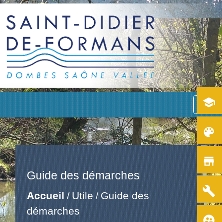
school
menu
color_lens
store
Guide des démarches
build
Accueil
Utile
Guide des
/
/
démarches
supervised_user_circle