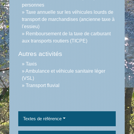
personnes
Taxe annuelle sur les véhicules lourds de
transport de marchandises (ancienne taxe à
l'essieu)
Remboursement de la taxe de carburant
aux transports routiers (TICPE)
Autres activités
Taxis
Ambulance et véhicule sanitaire léger
(VSL)
Transport fluvial
Textes de référence