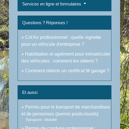
Services en ligne et formulaires
Questions ? Réponses !
Crit'Air professionnel : quelle vignette
pour un véhicule d'entreprise ?
Habilitation et agrément pour immatriculer
des véhicules : comment les obtenir ?
Comment obtenir un certificat W garage ?
Et aussi
Permis pour le transport de marchandises
et de personnes (permis poids-lourds)
Transports - Mobilité
Permis de conduire professionnel :