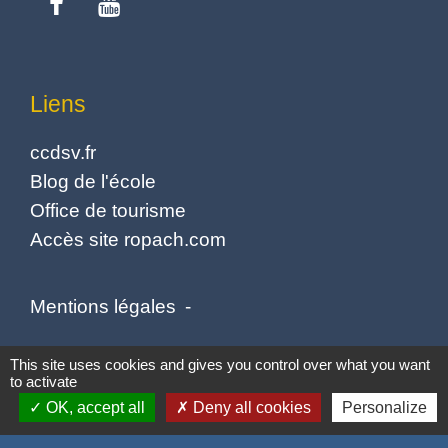
Liens
ccdsv.fr
Blog de l'école
Office de tourisme
Accès site ropach.com
Mentions légales
-
Politique de confidentialité
-
Accessibilité
-
This site uses cookies and gives you control over what you want
to activate
Plan du site
-
Gestion des cookies
OK, accept all
Deny all cookies
Personalize