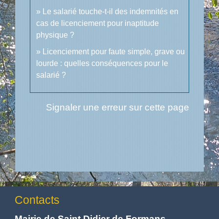
Le salarié touche-t-il des indemnités en
cas de licenciement pour inaptitude
physique ?
Licenciement pour faute simple, grave ou
lourde : quelles conséquences pour le
salarié ?
Signaler une erreur sur cette page
Contacts
Mairie de Saint Didier de Formans