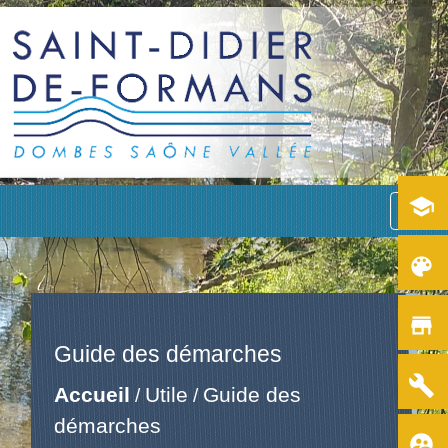
school
menu
color_lens
store
Guide des démarches
build
Accueil
Utile
Guide des
/
/
démarches
supervised_user_circle