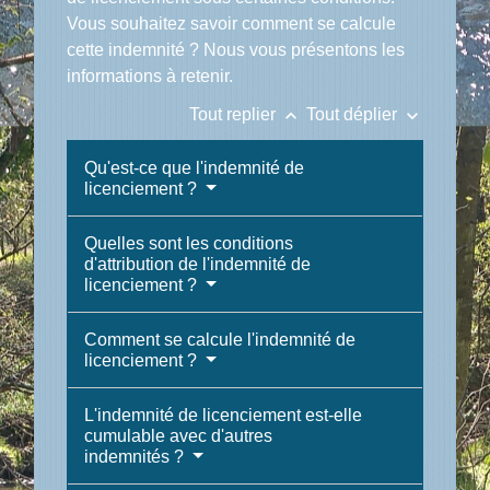
Vous souhaitez savoir comment se calcule
cette indemnité ? Nous vous présentons les
informations à retenir.
keyboard_arrow_up
keyboard_arrow_down
Tout replier
Tout déplier
Qu'est-ce que l'indemnité de
licenciement ?
Quelles sont les conditions
d'attribution de l'indemnité de
licenciement ?
Comment se calcule l'indemnité de
licenciement ?
L'indemnité de licenciement est-elle
cumulable avec d'autres
indemnités ?