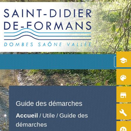
school
menu
color_lens
store
Guide des démarches
build
Accueil
Utile
Guide des
/
/
démarches
supervised_user_circle