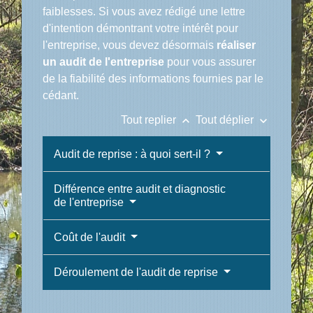
faiblesses. Si vous avez rédigé une lettre
d'intention démontrant votre intérêt pour
l'entreprise, vous devez désormais
réaliser
un audit de l'entreprise
pour vous assurer
de la fiabilité des informations fournies par le
cédant.
keyboard_arrow_up
keyboard_arrow_down
Tout replier
Tout déplier
Audit de reprise : à quoi sert-il ?
Différence entre audit et diagnostic
de l'entreprise
Coût de l'audit
Déroulement de l'audit de reprise