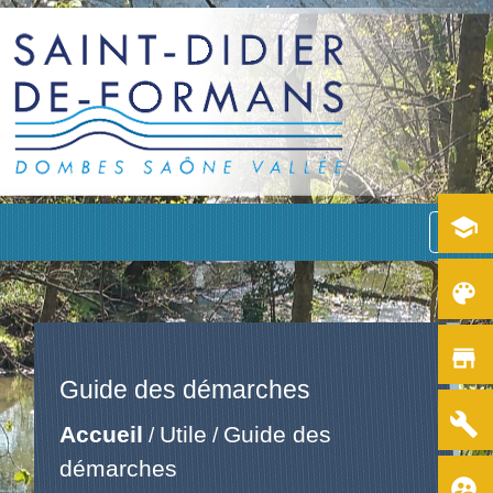
school
menu
color_lens
store
Guide des démarches
build
Accueil
Utile
Guide des
/
/
démarches
supervised_user_circle