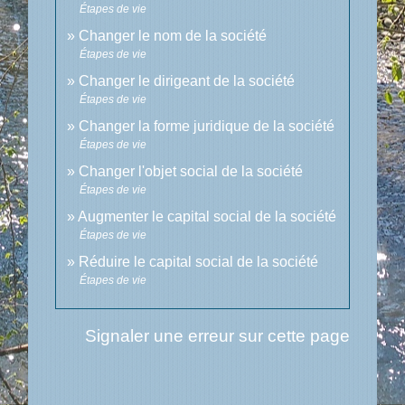
Étapes de vie
Changer le nom de la société
Étapes de vie
Changer le dirigeant de la société
Étapes de vie
Changer la forme juridique de la société
Étapes de vie
Changer l'objet social de la société
Étapes de vie
Augmenter le capital social de la société
Étapes de vie
Réduire le capital social de la société
Étapes de vie
Signaler une erreur sur cette page