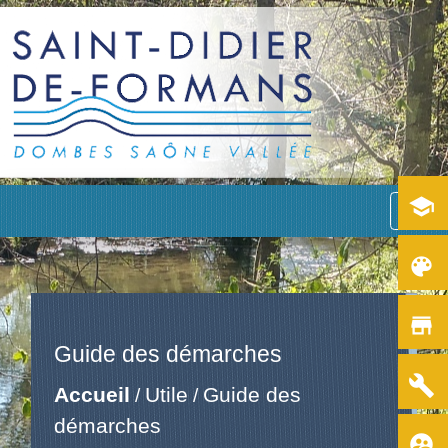
school
menu
color_lens
store
Guide des démarches
build
Accueil
Utile
Guide des
/
/
démarches
supervised_user_circle