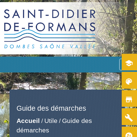
school
menu
color_lens
store
Guide des démarches
build
Accueil
Utile
Guide des
/
/
démarches
supervised_user_circle