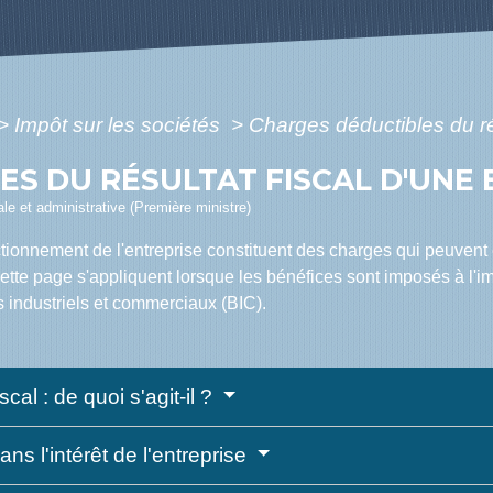
>
Impôt sur les sociétés
>
Charges déductibles du rés
S DU RÉSULTAT FISCAL D'UNE 
gale et administrative (Première ministre)
onnement de l'entreprise constituent des charges qui peuvent êt
te page s'appliquent lorsque les bénéfices sont imposés à l'impô
s industriels et commerciaux (BIC).
cal : de quoi s'agit-il ?
ns l'intérêt de l'entreprise