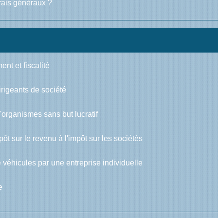
frais généraux ?
nt et fiscalité
rigeants de société
'organismes sans but lucratif
pôt sur le revenu à l'impôt sur les sociétés
de véhicules par une entreprise individuelle
e