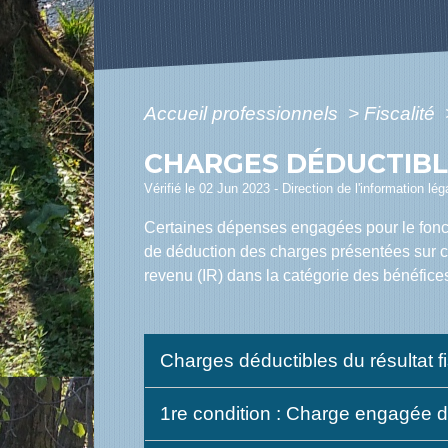
Accueil professionnels
>
Fiscalité
CHARGES DÉDUCTIBLE
Vérifié le 02 Jun 2023 - Direction de l'information lé
Certaines dépenses engagées pour le foncti
de déduction des charges présentées sur cet
revenu (IR) dans la catégorie des bénéfice
Charges déductibles du résultat fis
1re condition : Charge engagée da