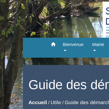
home
Bienvenue
Mairie
Guide des dé
Accueil
Utile
Guide des démarc
/
/