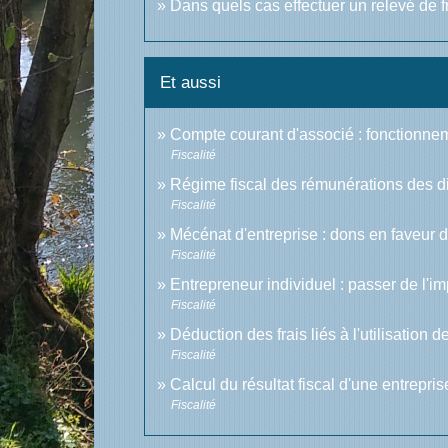
Dans quels cas effectuer un relevé de 
Et aussi
Compte courant d'associé : fonctionneme
Fiscalité
Régime fiscal des rémunérations des di
Fiscalité
Mécénat d'entreprise : dons en faveur d
Fiscalité
Entrepreneur individuel : passer de l'im
Fiscalité
Déduction des frais liés à l'utilisation 
Fiscalité
Calcul du résultat fiscal d'une entrepris
Fiscalité