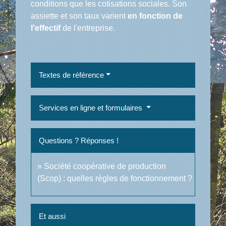
conditions que les cotisations sociales. Son
assiette et son taux varient
en fonction de
l'effectif
de l'entreprise.
Textes de référence
Services en ligne et formulaires
Questions ? Réponses !
Société coopérative de production
(Scop) : quelles règles de fonctionnement ?
Et aussi