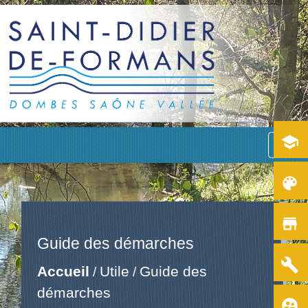
school
menu
color_lens
store
Guide des démarches
build
Accueil
Utile
Guide des
/
/
démarches
supervised_user_circle