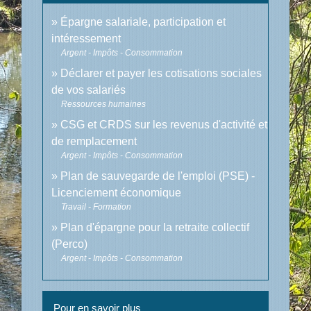
Épargne salariale, participation et
intéressement
Argent - Impôts - Consommation
Déclarer et payer les cotisations sociales
de vos salariés
Ressources humaines
CSG et CRDS sur les revenus d'activité et
de remplacement
Argent - Impôts - Consommation
Plan de sauvegarde de l'emploi (PSE) -
Licenciement économique
Travail - Formation
Plan d'épargne pour la retraite collectif
(Perco)
Argent - Impôts - Consommation
Pour en savoir plus