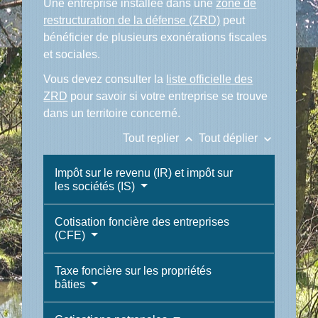
Une entreprise installée dans une
zone de
restructuration de la défense (ZRD)
peut
bénéficier de plusieurs exonérations fiscales
et sociales.
Vous devez consulter la
liste officielle des
ZRD
pour savoir si votre entreprise se trouve
dans un territoire concerné.
keyboard_arrow_up
keyboard_arrow_down
Tout replier
Tout déplier
Impôt sur le revenu (IR) et impôt sur
les sociétés (IS)
Cotisation foncière des entreprises
(CFE)
Taxe foncière sur les propriétés
bâties