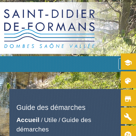
school
menu
color_lens
store
Guide des démarches
build
Accueil
Utile
Guide des
/
/
démarches
supervised_user_circle