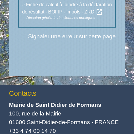
Fiche de calcul à joindre à la déclaration
open_in_new
de résultat - BOFIP - impôts - ZRD
Direction générale des finances publiques
Signaler une erreur sur cette page
Contacts
Mairie de Saint Didier de Formans
100, rue de la Mairie
01600 Saint-Didier-de-Formans - FRANCE
+33 4 74 00 14 70