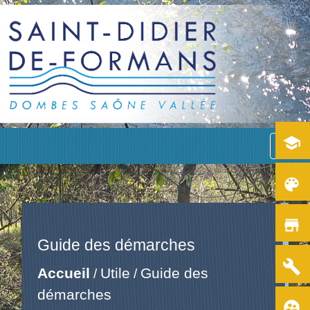
school
menu
color_lens
store
Guide des démarches
build
Accueil
Utile
Guide des
/
/
démarches
supervised_user_circle