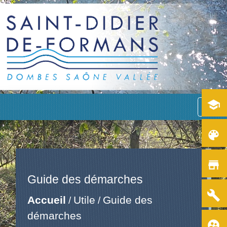
school
menu
color_lens
store
Guide des démarches
build
Accueil
Utile
Guide des
/
/
démarches
supervised_user_circle