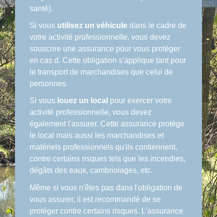
santé).
Si vous
utilisez un véhicule
dans le cadre de
votre activité professionnelle, vous devez
souscrire une assurance pour vous protéger
en cas d. Cette obligation s'applique tant pour
le transport de marchandises que celui de
personnes.
Si vous
louez un local
pour exercer votre
activité professionnelle, vous devez
également l'assurer. Cette assurance protège
le local mais aussi les marchandises et
matériels professionnels qu'ils contiennent,
contre certains risques tels que les incendies,
dégâts des eaux, cambriolages, etc.
Même si vous n'êtes pas dans l'obligation de
vous assurer, il est recommandé de se
protéger contre certains risques. L'assurance