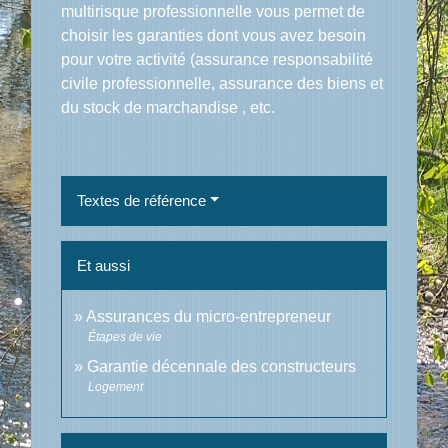
multirisque professionnelle vous permet de
choisir les garanties dont vous avez besoin
pour votre activité (assurance responsabilité
civile professionnelle, assurance des biens et
du stock de marchandise , etc.
Textes de référence
Et aussi
Assurances du micro-entrepreneur
Étapes de vie
Garantie décennale des constructeurs
Logement