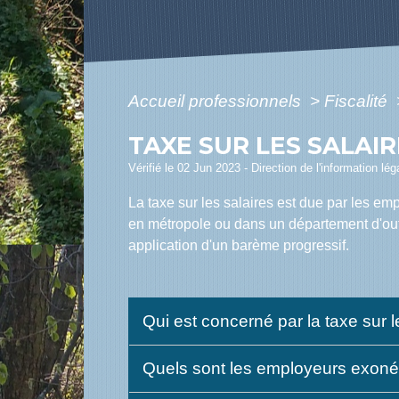
Accueil professionnels
>
Fiscalité
TAXE SUR LES SALAI
Vérifié le 02 Jun 2023 - Direction de l'information lé
La taxe sur les salaires est due par les em
en métropole ou dans un département d'outr
application d'un barème progressif.
Qui est concerné par la taxe sur l
Quels sont les employeurs exon