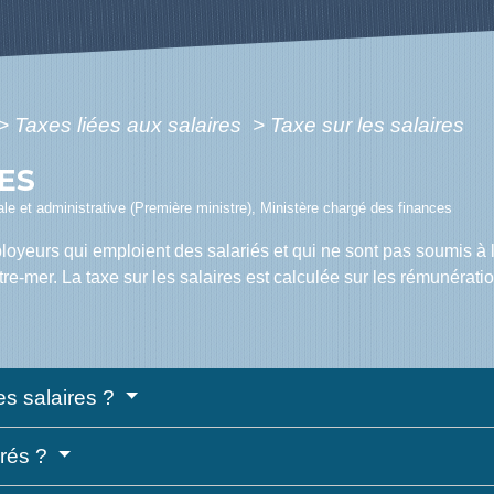
>
Taxes liées aux salaires
>
Taxe sur les salaires
RES
gale et administrative (Première ministre), Ministère chargé des finances
ployeurs qui emploient des salariés et qui ne sont pas soumis à 
e-mer. La taxe sur les salaires est calculée sur les rémunérati
es salaires ?
érés ?