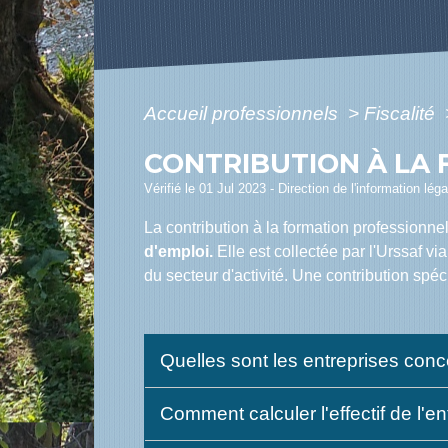
Accueil professionnels
>
Fiscalité
CONTRIBUTION À LA 
Vérifié le 01 Jul 2023 - Direction de l'information lég
La contribution à la formation professionn
d'emploi.
Elle est collectée par l'Urssaf vi
du secteur d'activité. Une contribution spé
Quelles sont les entreprises con
Comment calculer l'effectif de l'e