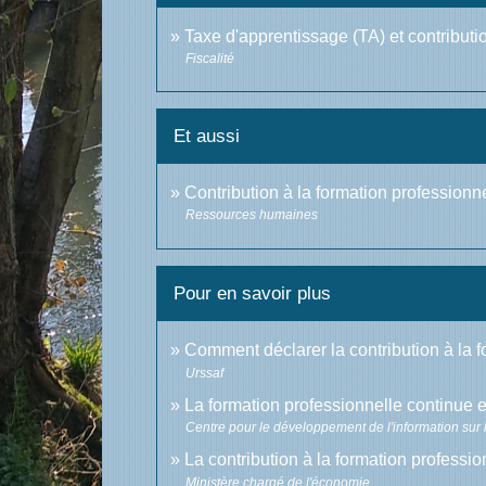
Taxe d'apprentissage (TA) et contribut
Fiscalité
Et aussi
Contribution à la formation professionn
Ressources humaines
Pour en savoir plus
Comment déclarer la contribution à la 
Urssaf
La formation professionnelle continue
Centre pour le développement de l'information sur l
La contribution à la formation professi
Ministère chargé de l'économie