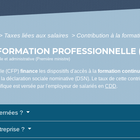
>
Taxes liées aux salaires
>
Contribution à la forma
FORMATION PROFESSIONNELLE 
ale et administrative (Première ministre)
elle (CFP)
finance
les dispositifs d'accès à la
formation contin
a la déclaration sociale nominative (DSN). Le taux de cette contrib
cifique est versée par l'employeur de salariés en
CDD
.
cernées ?
ntreprise ?