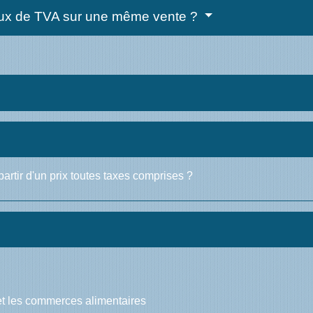
 taux de TVA sur une même vente ?
artir d'un prix toutes taxes comprises ?
et les commerces alimentaires