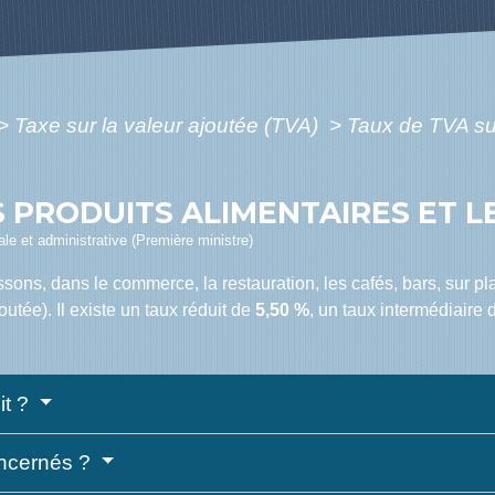
>
Taxe sur la valeur ajoutée (TVA)
>
Taux de TVA sur
S PRODUITS ALIMENTAIRES ET L
gale et administrative (Première ministre)
ssons, dans le commerce, la restauration, les cafés, bars, sur pl
outée). Il existe un taux réduit de
5,50 %
, un taux intermédiaire
it ?
oncernés ?