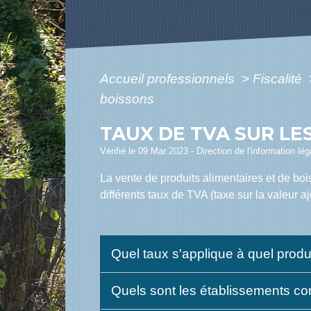
Accueil professionnels
>
Fiscalité
boissons
TAUX DE TVA SUR LE
Vérifié le 09 Mar 2023 - Direction de l'information lé
La vente de produits alimentaires et de boi
différents taux de TVA (taxe sur la valeur aj
Quel taux s'applique à quel produ
Quels sont les établissements c