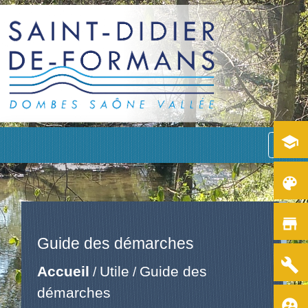
school
menu
color_lens
store
Guide des démarches
build
Accueil
Utile
Guide des
/
/
démarches
supervised_user_circle