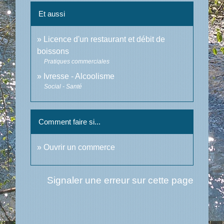
Et aussi
Licence d'un restaurant et débit de
boissons
Pratiques commerciales
Ivresse - Alcoolisme
Social - Santé
Comment faire si...
Ouvrir un commerce
Signaler une erreur sur cette page