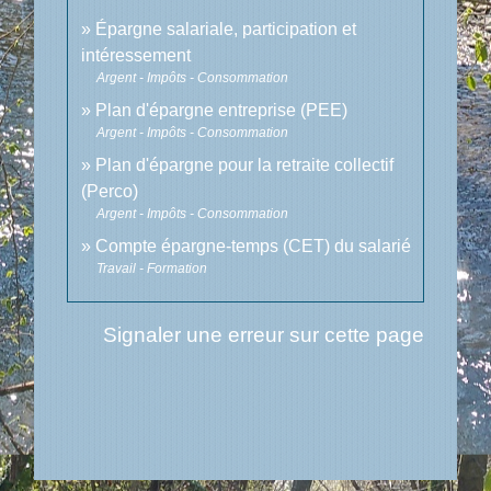
Épargne salariale, participation et
intéressement
Argent - Impôts - Consommation
Plan d'épargne entreprise (PEE)
Argent - Impôts - Consommation
Plan d'épargne pour la retraite collectif
(Perco)
Argent - Impôts - Consommation
Compte épargne-temps (CET) du salarié
Travail - Formation
Signaler une erreur sur cette page