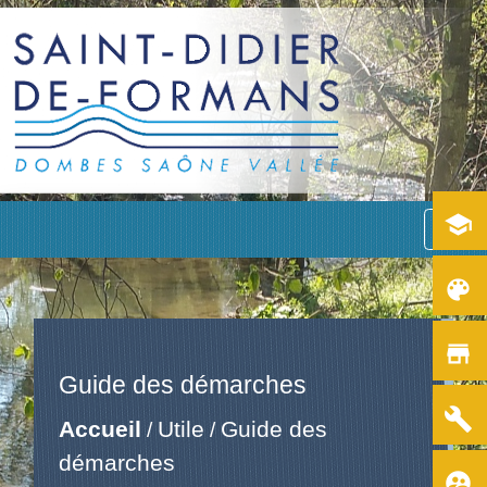
school
menu
color_lens
store
Guide des démarches
build
Accueil
Utile
Guide des
/
/
démarches
supervised_user_circle