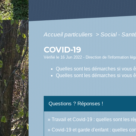
Accueil particuliers
>
Social - Sant
COVID-19
Vérifié le 16 Jun 2022 - Direction de l'information lé
Quelles sont les démarches si vous êt
Quelles sont les démarches si vous ê
Questions ? Réponses !
Travail et Covid-19 : quelles sont les rè
Covid-19 et garde d'enfant : quelles c