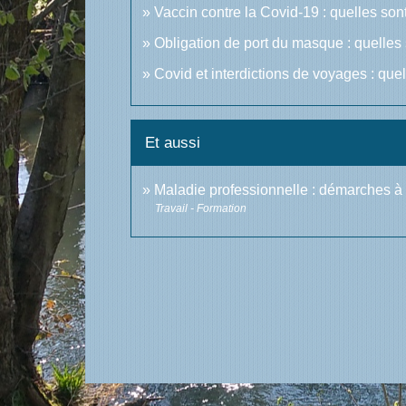
Vaccin contre la Covid-19 : quelles sont
Obligation de port du masque : quelles 
Covid et interdictions de voyages : quel
Et aussi
Maladie professionnelle : démarches à 
Travail - Formation