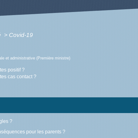
é
>
Covid-19
gale et administrative (Première ministre)
es positif ?
tes cas contact ?
gles ?
onséquences pour les parents ?