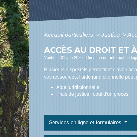
Accueil particuliers
>
Justice
>
Acc
ACCÈS AU DROIT ET À
Vérifié le 01 Jan 2020 - Direction de l'information lé
Plusieurs dispositifs permettent d'avoir acc
vos ressources, l'aide juridictionnelle peut
Aide juridictionnelle
Frais de justice : coût d'un procès
Services en ligne et formulaires