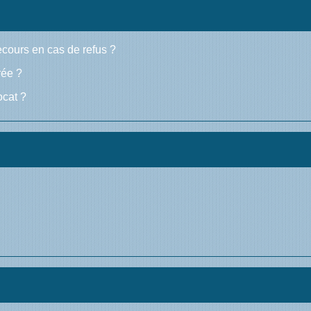
recours en cas de refus ?
rée ?
ocat ?