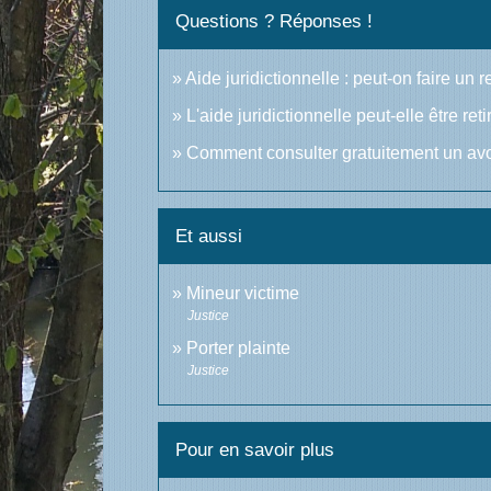
Questions ? Réponses !
Aide juridictionnelle : peut-on faire un 
L'aide juridictionnelle peut-elle être reti
Comment consulter gratuitement un av
Et aussi
Mineur victime
Justice
Porter plainte
Justice
Pour en savoir plus