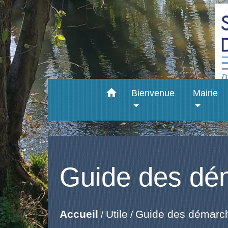
home
Bienvenue
Mairie
Guide des dé
Accueil
Utile
Guide des démarc
/
/