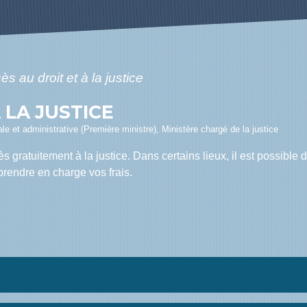
ès au droit et à la justice
 LA JUSTICE
gale et administrative (Première ministre), Ministère chargé de la justice
ès gratuitement à la justice. Dans certains lieux, il est possible
 prendre en charge vos frais.