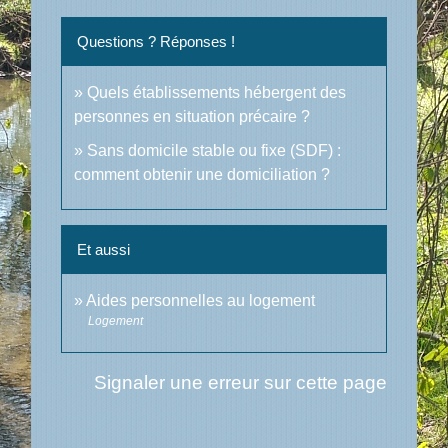
Questions ? Réponses !
Quels établissements hébergent des
personnes en situation précaire ?
Sans domicile stable ou fixe (SDF) :
comment obtenir une domiciliation ?
Et aussi
Aides personnelles au logement
Logement
Signaler une erreur sur cette page