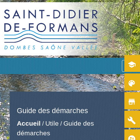
school
menu
color_lens
store
Guide des démarches
build
Accueil
Utile
Guide des
/
/
démarches
supervised_user_circle