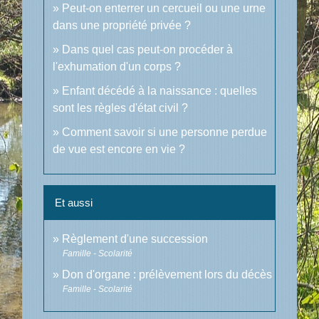
Peut-on enterrer un cercueil ou une urne
dans une propriété privée ?
Dans quel cas peut-on procéder à
l'exhumation d'un corps ?
Enfant décédé à la naissance : quelles
sont les règles d'état civil ?
Comment savoir si une personne perdue
de vue est encore en vie ?
Et aussi
Règlement d'une succession
Famille - Scolarité
Don d'organe : prélèvement lors du décès
Famille - Scolarité