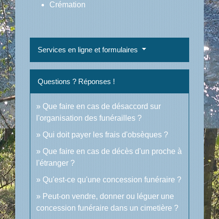
Crémation
Services en ligne et formulaires
Questions ? Réponses !
Que faire en cas de désaccord sur
l'organisation des funérailles ?
Qui doit payer les frais d'obsèques ?
Que faire en cas de décès d'un proche à
l'étranger ?
Qu'est-ce qu'une concession funéraire ?
Peut-on vendre, donner ou léguer une
concession funéraire dans un cimetière ?