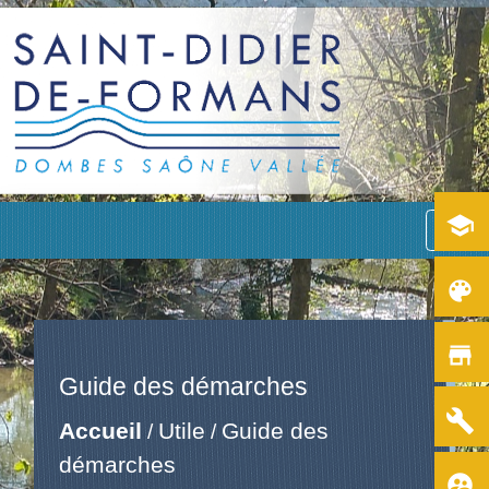
school
menu
color_lens
store
Guide des démarches
build
Accueil
Utile
Guide des
/
/
démarches
supervised_user_circle