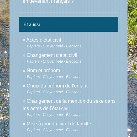
en devenant Français ?
Et aussi
Actes d'état civil
Papiers - Citoyenneté - Élections
Changement d'état civil
Papiers - Citoyenneté - Élections
Nom et prénom
Papiers - Citoyenneté - Élections
Choix du prénom de l'enfant
Papiers - Citoyenneté - Élections
Changement de la mention du sexe dans
les actes de l'état civil
Papiers - Citoyenneté - Élections
Mise à jour du livret de famille
Papiers - Citoyenneté - Élections