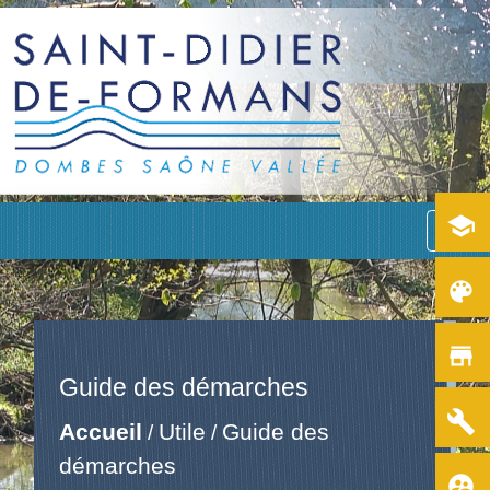
school
menu
color_lens
store
Guide des démarches
build
Accueil
Utile
Guide des
/
/
démarches
supervised_user_circle