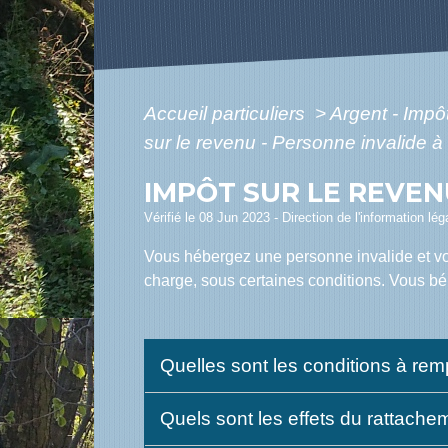
Accueil particuliers
>
Argent - Imp
sur le revenu - Personne invalide à
IMPÔT SUR LE REVEN
Vérifié le 08 Jun 2023 - Direction de l'information lé
Vous hébergez une personne invalide et vou
charge, sous certaines conditions. Vous b
Quelles sont les conditions à rem
Quels sont les effets du rattache