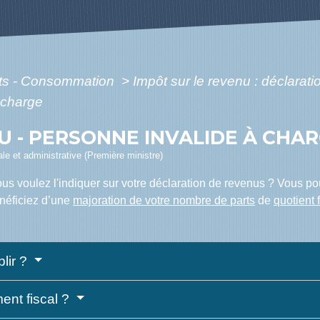
ôts - Consommation
>
Impôt sur le revenu : déclarat
 charge
U - PERSONNE INVALIDE À CHA
gale et administrative (Première ministre)
s voulez l'indiquer sur votre déclaration de revenus ? Vous po
énéficiez d’une
majoration de votre nombre de parts
de
quotient 
plir ?
ment fiscal ?