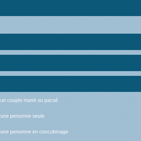
 d'un couple marié ou pacsé
 d'une personne seule
l d'une personne en concubinage