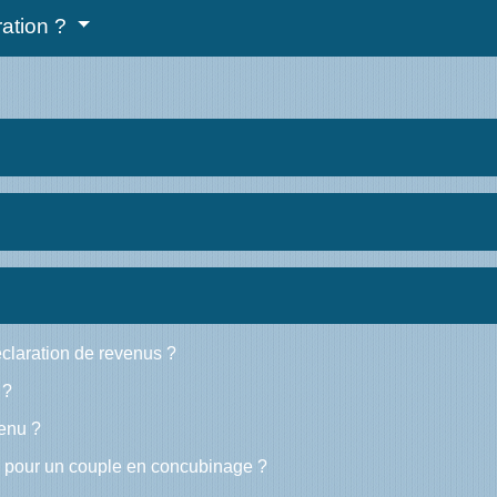
ration ?
déclaration de revenus ?
 ?
venu ?
on pour un couple en concubinage ?