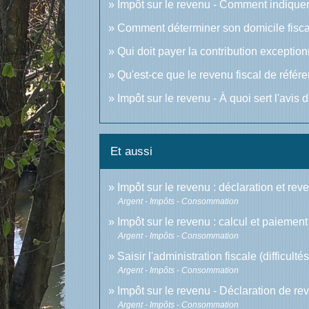
Impôt sur le revenu - Comment indique
Comment déterminer son domicile fisca
Qui doit payer la contribution exceptio
Qu'est-ce que le revenu fiscal de référ
Impôt sur le revenu - À quoi sert l'avis 
Et aussi
Impôt sur le revenu : déclaration et rev
Argent - Impôts - Consommation
Impôt sur le revenu : calcul et paiement
Argent - Impôts - Consommation
Saisir l'administration fiscale (difficult
Argent - Impôts - Consommation
Impôt sur le revenu - Déclaration de r
Argent - Impôts - Consommation