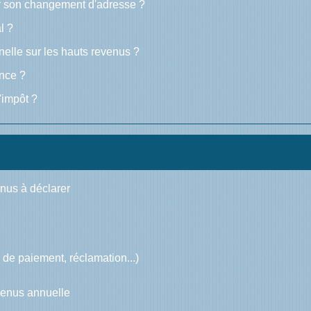
r son changement d'adresse ?
l ?
nnelle sur les hauts revenus ?
ence ?
d'impôt ?
enus à déclarer
és de paiement, réclamation...)
evenus annuelle