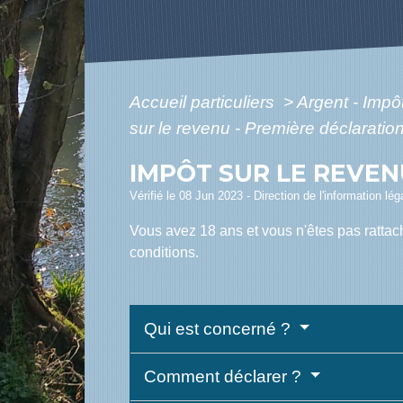
Accueil particuliers
>
Argent - Imp
sur le revenu - Première déclaratio
IMPÔT SUR LE REVEN
Vérifié le 08 Jun 2023 - Direction de l'information lé
Vous avez 18 ans et vous n'êtes pas rattac
conditions.
Qui est concerné ?
Comment déclarer ?