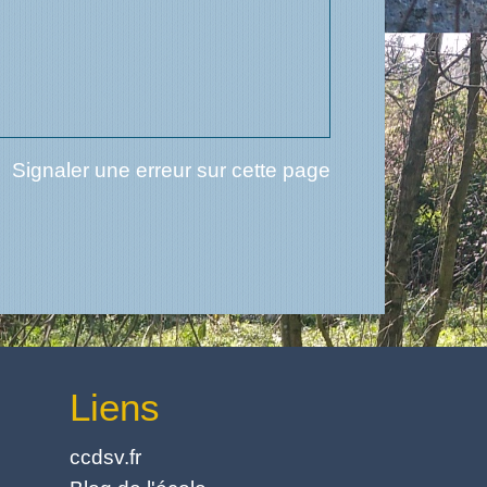
Signaler une erreur sur cette page
Liens
ccdsv.fr