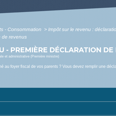
ôts - Consommation
>
Impôt sur le revenu : déclarat
n de revenus
U - PREMIÈRE DÉCLARATION DE
gale et administrative (Première ministre)
hé au foyer fiscal de vos parents ? Vous devez remplir une décl