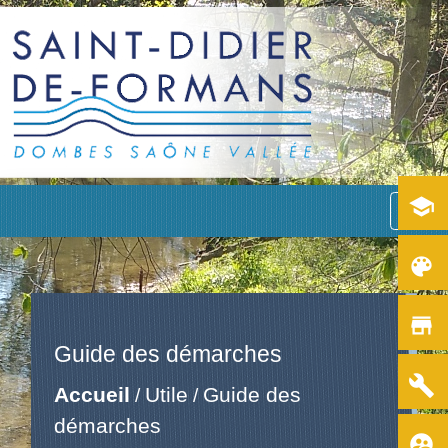
school
menu
color_lens
store
Guide des démarches
build
Accueil
Utile
Guide des
/
/
démarches
supervised_user_circle