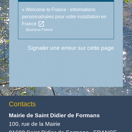
Welcome to France : informations
personnalisées pour votre installation en
open_in_new
France
Business France
Signaler une erreur sur cette page
Contacts
Mairie de Saint Didier de Formans
100, rue de la Mairie