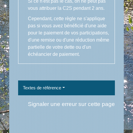
Si ce n'est pas le cas, on ne peut pas
vous attribuer la C2S pendant 2 ans.
Cependant, cette règle ne s'applique
pas si vous avez bénéficié d'une aide
pour le paiement de vos participations,
d'une remise ou d'une réduction même
partielle de votre dette ou d'un
échéancier de paiement.
Textes de référence
Signaler une erreur sur cette page