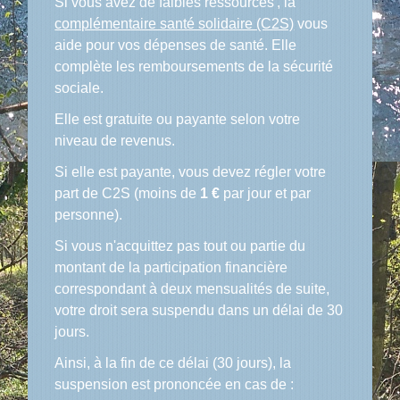
Si vous avez de faibles ressources , la
complémentaire santé solidaire (C2S)
vous
aide pour vos dépenses de santé. Elle
complète les remboursements de la sécurité
sociale.
Elle est gratuite ou payante selon votre
niveau de revenus.
Si elle est payante, vous devez régler votre
part de C2S (moins de
1 €
par jour et par
personne).
Si vous n'acquittez pas tout ou partie du
montant de la participation financière
correspondant à deux mensualités de suite,
votre droit sera suspendu dans un délai de 30
jours.
Ainsi, à la fin de ce délai (30 jours), la
suspension est prononcée en cas de :