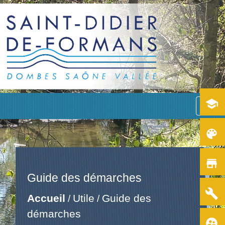
school
menu
color_lens
store
Guide des démarches
build
Accueil
Utile
Guide des
/
/
démarches
supervised_user_circle