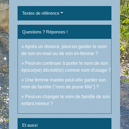
Textes de référence
Questions ? Réponses !
Après un divorce, peut-on garder le nom
de son ex-mari ou de son ex-femme ?
Peut-on continuer à porter le nom de son
époux(se) décédé(e) comme nom d'usage ?
Une femme mariée peut-elle garder son
nom de famille ("nom de jeune fille") ?
Peut-on changer le nom de famille de son
enfant mineur ?
Et aussi