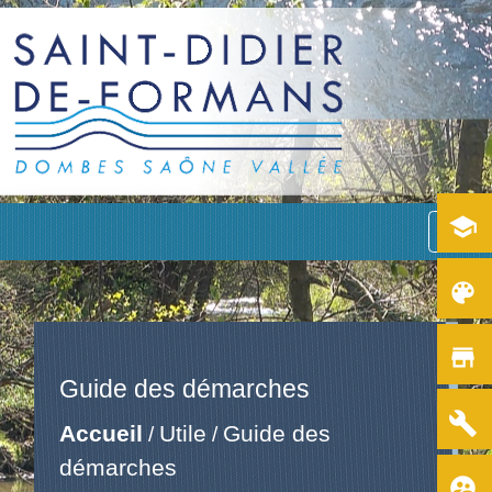
school
menu
color_lens
store
Guide des démarches
build
Accueil
Utile
Guide des
/
/
démarches
supervised_user_circle