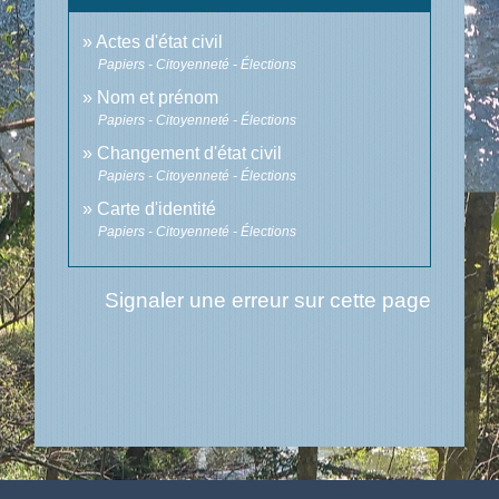
Actes d'état civil
Papiers - Citoyenneté - Élections
Nom et prénom
Papiers - Citoyenneté - Élections
Changement d'état civil
Papiers - Citoyenneté - Élections
Carte d'identité
Papiers - Citoyenneté - Élections
Signaler une erreur sur cette page