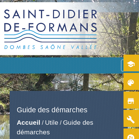
school
menu
color_lens
store
Guide des démarches
build
Accueil
Utile
Guide des
/
/
démarches
supervised_user_circle