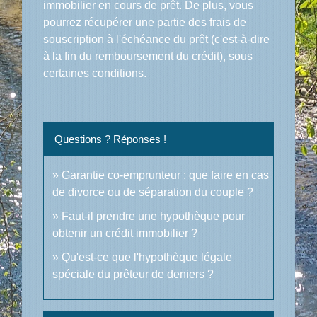
immobilier en cours de prêt. De plus, vous
pourrez récupérer une partie des frais de
souscription à l'échéance du prêt (c'est-à-dire
à la fin du remboursement du crédit), sous
certaines conditions.
Questions ? Réponses !
Garantie co-emprunteur : que faire en cas
de divorce ou de séparation du couple ?
Faut-il prendre une hypothèque pour
obtenir un crédit immobilier ?
Qu'est-ce que l'hypothèque légale
spéciale du prêteur de deniers ?