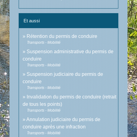
Et aussi
Rétention du permis de conduire
Transports - Mobilité
Suspension administrative du permis de
conduire
Transports - Mobilité
Suspension judiciaire du permis de
conduire
Transports - Mobilité
Invalidation du permis de conduire (retrait
de tous les points)
Transports - Mobilité
Annulation judiciaire du permis de
conduire après une infraction
Transports - Mobilité