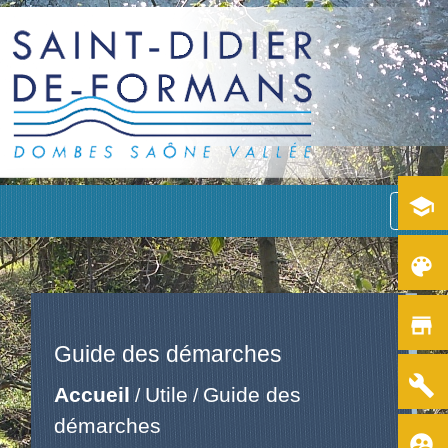
school
menu
color_lens
store
Guide des démarches
build
Accueil
Utile
Guide des
/
/
démarches
supervised_user_circle