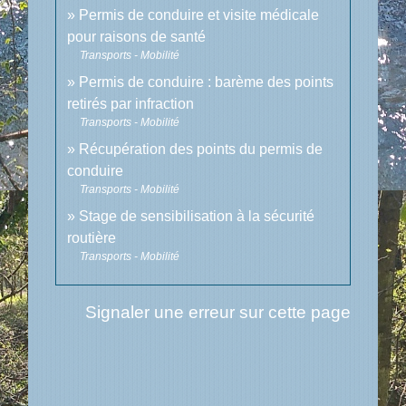
Permis de conduire et visite médicale
pour raisons de santé
Transports - Mobilité
Permis de conduire : barème des points
retirés par infraction
Transports - Mobilité
Récupération des points du permis de
conduire
Transports - Mobilité
Stage de sensibilisation à la sécurité
routière
Transports - Mobilité
Signaler une erreur sur cette page