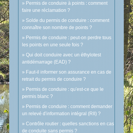
Permis de conduire à points : comment
faire une réclamation ?
Solde du permis de conduire : comment
connaître son nombre de points ?
Permis de conduire : peut-on perdre tous
les points en une seule fois ?
Qui doit conduire avec un éthylotest
antidémarrage (EAD) ?
Faut-il informer son assurance en cas de
retrait du permis de conduire ?
Permis de conduire : qu'est-ce que le
permis blanc ?
Permis de conduire : comment demander
un relevé d'information intégral (RII) ?
Contrôle routier : quelles sanctions en cas
de conduite sans permis ?